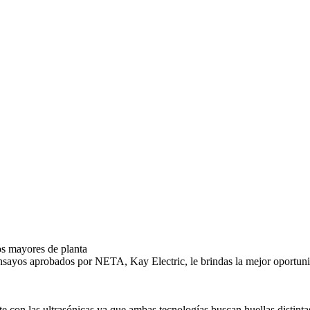
cos mayores de planta
nsayos aprobados por NETA, Kay Electric, le brindas la mejor oportunid
e con las ultrasónicas ya que ambas tecnologías buscan huellas distint