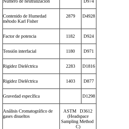
Número de neutralización
D974
Contenido de Humedad
2879
D4928
método Karl Fisher
Factor de potencia
1182
D924
Tensión interfacial
1180
D971
Rigidez Dieléctrica
2283
D1816
Rigidez Dieléctrica
1403
D877
Gravedad específica
D1298
Análisis Cromatográfico de
ASTM D3612
gases disueltos
(Headspace
Sampling Method
C)