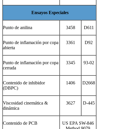
Ensayos Especiales
Punto de anilina
3458
D611
Punto de inflamación por copa
3361
D92
abierta
Punto de inflamación por copa
3345
93-02
cerrada
Contenido de inhibidor
1406
D2668
(DBPC)
Viscosidad cinemática &
3627
D-445
dinámica
Contenido de PCB
US EPA SW-846
Method 9079