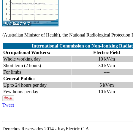
(Australian Minister of Health), the National Radiological Protection
International Commission on Non-Ionizing Radiati
Occupational Workers:
Electric Field
Whole working day
10 kV/m
Short term (2 hours)
30 kV/m
For limbs
----
General Public:
.
Up to 24 hours per day
5 kV/m
Few hours per day
10 kV/m
Tweet
Derechos Reservados 2014 - KayElectric C.A