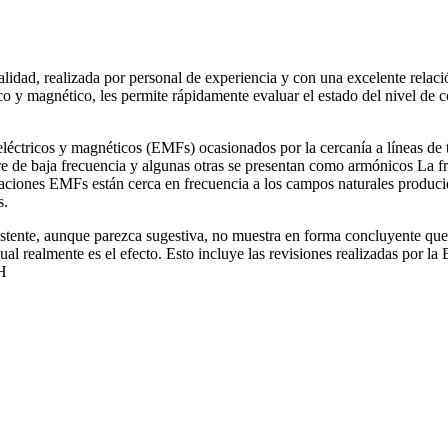
calidad, realizada por personal de experiencia y con una excelente rela
co y magnético, les permite rápidamente evaluar el estado del nivel de 
éctricos y magnéticos (EMFs) ocasionados por la cercanía a líneas de t
e de baja frecuencia y algunas otras se presentan como armónicos La fr
ciones EMFs están cerca en frecuencia a los campos naturales producid
s.
xistente, aunque parezca sugestiva, no muestra en forma concluyente q
ual realmente es el efecto. Esto incluye las revisiones realizadas po
MH