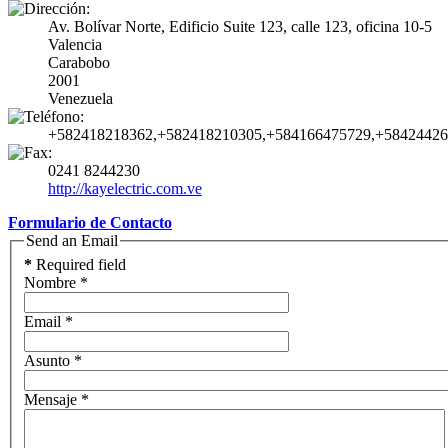
Av. Bolívar Norte, Edificio Suite 123, calle 123, oficina 10-5
Valencia
Carabobo
2001
Venezuela
+582418218362,+582418210305,+584166475729,+5842442
0241 8244230
http://kayelectric.com.ve
Formulario de Contacto
Send an Email
*
Required field
Nombre
*
Email
*
Asunto
*
Mensaje
*