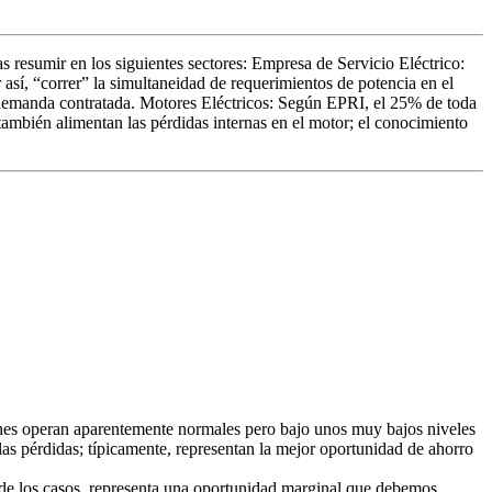
 resumir en los siguientes sectores: Empresa de Servicio Eléctrico:
así, “correr” la simultaneidad de requerimientos de potencia en el
a demanda contratada. Motores Eléctricos: Según EPRI, el 25% de toda
 también alimentan las pérdidas internas en el motor; el conocimiento
ones operan aparentemente normales pero bajo unos muy bajos niveles
as pérdidas; típicamente, representan la mejor oportunidad de ahorro
 de los casos, representa una oportunidad marginal que debemos