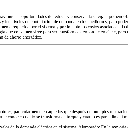
ay muchas oportunidades de reducir y conservar la energía, pudiéndolas
y los niveles de contratación de demanda en los medidores, para poder 
mente requerida por el sistema y por lo tanto los costos asociados a l
nergía que consumen sirve para ser transformada en torque en el eje, pero
an de ahorro energético.
motores, particularmente en aquellos que después de múltiples reparaci
te conocer cuanto se transforma en torque y cuanto es para alimentar l
 valor de la demanda eléctrica en el sistema. Alumbrado: En la mayoría