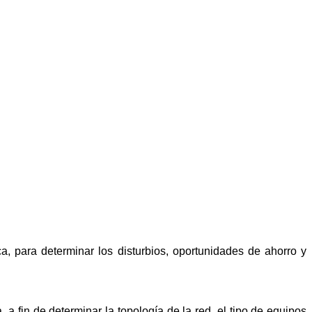
a, para determinar los disturbios, oportunidades de ahorro y
, a fin de determinar la topología de la red, el tipo de equipos