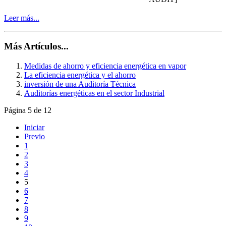
Leer más...
Más Artículos...
Medidas de ahorro y eficiencia energética en vapor
La eficiencia energética y el ahorro
inversión de una Auditoría Técnica
Auditorías energéticas en el sector Industrial
Página 5 de 12
Iniciar
Previo
1
2
3
4
5
6
7
8
9