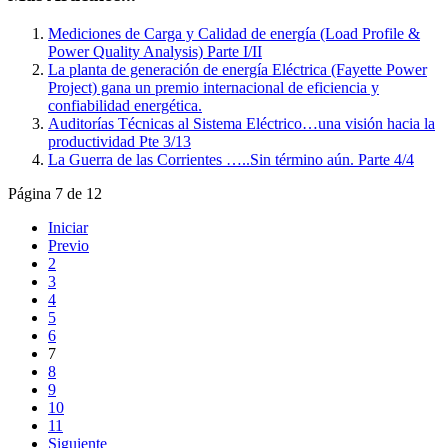
Mediciones de Carga y Calidad de energía (Load Profile &
Power Quality Analysis) Parte I/II
La planta de generación de energía Eléctrica (Fayette Power
Project) gana un premio internacional de eficiencia y
confiabilidad energética.
Auditorías Técnicas al Sistema Eléctrico…una visión hacia la
productividad Pte 3/13
La Guerra de las Corrientes …..Sin término aún. Parte 4/4
Página 7 de 12
Iniciar
Previo
2
3
4
5
6
7
8
9
10
11
Siguiente